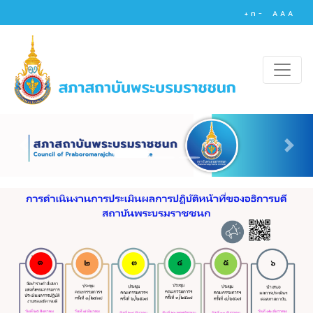
+
ก
-
A
A
A
Previous
Nex